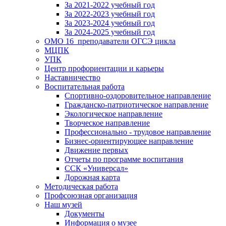
За 2021-2022 учебный год
За 2022-2023 учебный год
За 2023-2024 учебный год
За 2024-2025 учебный год
ОМО 16_преподаватели ОГСЭ цикла
МЦПК
УПК
Центр профориентации и карьеры
Наставничество
Воспитательная работа
Спортивно-оздоровительное направление
Гражданско-патриотическое направление
Экологическое направление
Творческое направление
Профессионально - трудовое направление
Бизнес-ориентирующее направление
Движение первых
Отчеты по программе воспитания
ССК «Универсал»
Дорожная карта
Методическая работа
Профсоюзная организация
Наш музей
Документы
Информация о музее