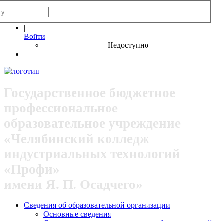
|
Войти
Недоступно
Государственное бюджетное
профессиональное
образовательное учреждение
«Челябинский колледж
индустриальных технологий
«Профи»
имени Я. П. Осадчего»
Сведения об образовательной организации
Основные сведения