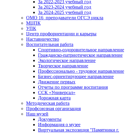
За 2022-2023 учебный год
За 2023-2024 учебный год
За 2024-2025 учебный год
ОМО 16_преподаватели ОГСЭ цикла
МЦПК
УПК
Центр профориентации и карьеры
Наставничество
Воспитательная работа
Спортивно-оздоровительное направление
Гражданско-патриотическое направление
Экологическое направление
Творческое направление
Профессионально - трудовое направление
Бизнес-ориентирующее направление
Движение первых
Отчеты по программе воспитания
ССК «Универсал»
Дорожная карта
Методическая работа
Профсоюзная организация
Наш музей
Документы
Информация о музее
Виртуальная экспозиция "Памятники г.