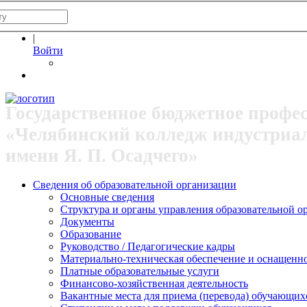
|
Войти
Государственное бюджетное профе
«Челябинский колледж индустриа
имени Я. П. Осадчего»
Сведения об образовательной организации
Основные сведения
Структура и органы управления образовательной о
Документы
Образование
Руководство / Педагогические кадры
Материально-техническая обеспечение и оснащеннос
Платные образовательные услуги
Финансово-хозяйственная деятельность
Вакантные места для приема (перевода) обучающих