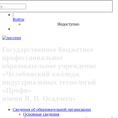
|
Войти
Недоступно
Государственное бюджетное
профессиональное
образовательное учреждение
«Челябинский колледж
индустриальных технологий
«Профи»
имени Я. П. Осадчего»
Сведения об образовательной организации
Основные сведения