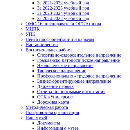
За 2021-2022 учебный год
За 2022-2023 учебный год
За 2023-2024 учебный год
За 2024-2025 учебный год
ОМО 16_преподаватели ОГСЭ цикла
МЦПК
УПК
Центр профориентации и карьеры
Наставничество
Воспитательная работа
Спортивно-оздоровительное направление
Гражданско-патриотическое направление
Экологическое направление
Творческое направление
Профессионально - трудовое направление
Бизнес-ориентирующее направление
Движение первых
Отчеты по программе воспитания
ССК «Универсал»
Дорожная карта
Методическая работа
Профсоюзная организация
Наш музей
Документы
Информация о музее