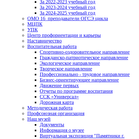
За 2022-2023 учебный год
За 2023-2024 учебный год
За 2024-2025 учебный год
ОМО 16_преподаватели ОГСЭ цикла
МЦПК
УПК
Центр профориентации и карьеры
Наставничество
Воспитательная работа
Спортивно-оздоровительное направление
Гражданско-патриотическое направление
Экологическое направление
Творческое направление
Профессионально - трудовое направление
Бизнес-ориентирующее направление
Движение первых
Отчеты по программе воспитания
ССК «Универсал»
Дорожная карта
Методическая работа
Профсоюзная организация
Наш музей
Документы
Информация о музее
Виртуальная экспозиция "Памятники г.