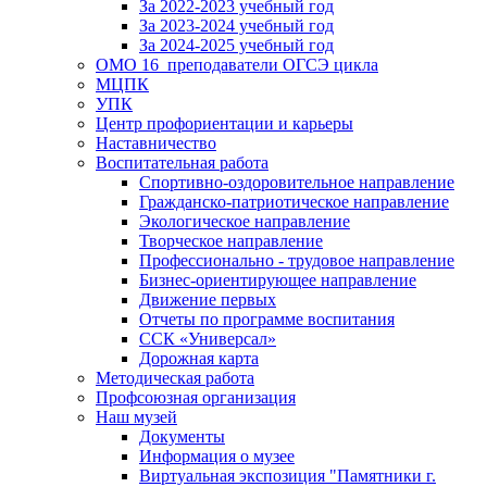
За 2022-2023 учебный год
За 2023-2024 учебный год
За 2024-2025 учебный год
ОМО 16_преподаватели ОГСЭ цикла
МЦПК
УПК
Центр профориентации и карьеры
Наставничество
Воспитательная работа
Спортивно-оздоровительное направление
Гражданско-патриотическое направление
Экологическое направление
Творческое направление
Профессионально - трудовое направление
Бизнес-ориентирующее направление
Движение первых
Отчеты по программе воспитания
ССК «Универсал»
Дорожная карта
Методическая работа
Профсоюзная организация
Наш музей
Документы
Информация о музее
Виртуальная экспозиция "Памятники г.