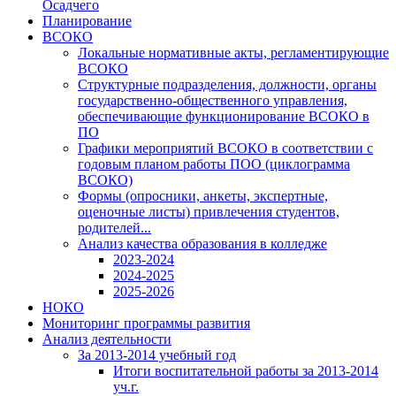
Осадчего
Планирование
ВСОКО
Локальные нормативные акты, регламентирующие
ВСОКО
Структурные подразделения, должности, органы
государственно-общественного управления,
обеспечивающие функционирование ВСОКО в
ПО
Графики мероприятий ВСОКО в соответствии с
годовым планом работы ПОО (циклограмма
ВСОКО)
Формы (опросники, анкеты, экспертные,
оценочные листы) привлечения студентов,
родителей...
Анализ качества образования в колледже
2023-2024
2024-2025
2025-2026
НОКО
Мониторинг программы развития
Анализ деятельности
За 2013-2014 учебный год
Итоги воспитательной работы за 2013-2014
уч.г.