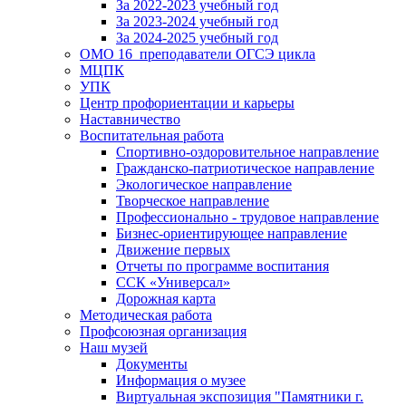
За 2022-2023 учебный год
За 2023-2024 учебный год
За 2024-2025 учебный год
ОМО 16_преподаватели ОГСЭ цикла
МЦПК
УПК
Центр профориентации и карьеры
Наставничество
Воспитательная работа
Спортивно-оздоровительное направление
Гражданско-патриотическое направление
Экологическое направление
Творческое направление
Профессионально - трудовое направление
Бизнес-ориентирующее направление
Движение первых
Отчеты по программе воспитания
ССК «Универсал»
Дорожная карта
Методическая работа
Профсоюзная организация
Наш музей
Документы
Информация о музее
Виртуальная экспозиция "Памятники г.