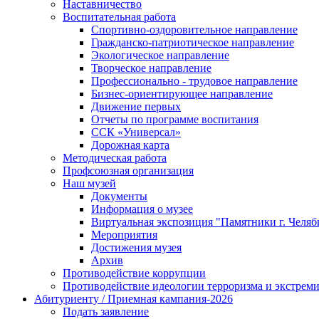
Наставничество
Воспитательная работа
Спортивно-оздоровительное направление
Гражданско-патриотическое направление
Экологическое направление
Творческое направление
Профессионально - трудовое направление
Бизнес-ориентирующее направление
Движение первых
Отчеты по программе воспитания
ССК «Универсал»
Дорожная карта
Методическая работа
Профсоюзная организация
Наш музей
Документы
Информация о музее
Виртуальная экспозиция "Памятники г. Челяб
Мероприятия
Достижения музея
Архив
Противодействие коррупции
Противодействие идеологии терроризма и экстрем
Абитуриенту / Приемная кампания-2026
Подать заявление