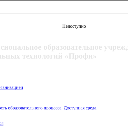
Недоступно
ссиональное образовательное учреж
льных технологий «Профи»
рганизацией
ть образовательного процесса. Доступная среда.
ся