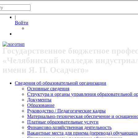
|
Войти
Государственное бюджетное профе
«Челябинский колледж индустриа
имени Я. П. Осадчего»
Сведения об образовательной организации
Основные сведения
Структура и органы управления образовательной о
Документы
Образование
Руководство / Педагогические кадры
Материально-техническая обеспечение и оснащеннос
Платные образовательные услуги
Финансово-хозяйственная деятельность
Вакантные места для приема (перевода) обучающих