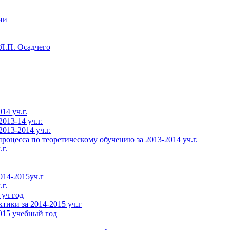
ии
Я.П. Осадчего
14 уч.г.
013-14 уч.г.
013-2014 уч.г.
роцесса по теоретическому обучению за 2013-2014 уч.г.
г.
014-2015уч.г
г.
 уч год
тики за 2014-2015 уч.г
015 учебный год