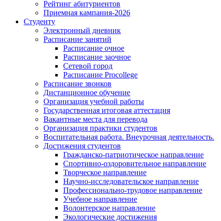
Рейтинг абитуриентов
Приемная кампания-2026
Студенту
Электронный дневник
Расписание занятий
Расписание очное
Расписание заочное
Сетевой город
Расписание Procollege
Расписание звонков
Дистанционное обучение
Организация учебной работы
Государственная итоговая аттестация
Вакантные места для перевода
Организация практики студентов
Воспитательная работа. Внеурочная деятельность.
Достижения студентов
Гражданско-патриотическое направление
Спортивно-оздоровительное направление
Творческое направление
Научно-исследовательское направление
Профессионально-трудовое направление
Учебное направление
Волонтерское направление
Экологические достижения