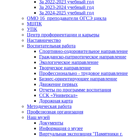
За 2022-2023 учебный год
За 2023-2024 учебный год
За 2024-2025 учебный год
ОМО 16_преподаватели ОГСЭ цикла
МЦПК
УПК
Центр профориентации и карьеры
Наставничество
Воспитательная работа
Спортивно-оздоровительное направление
Гражданско-патриотическое направление
Экологическое направление
Творческое направление
Профессионально - трудовое направление
Бизнес-ориентирующее направление
Движение первых
Отчеты по программе воспитания
ССК «Универсал»
Дорожная карта
Методическая работа
Профсоюзная организация
Наш музей
Документы
Информация о музее
Виртуальная экспозиция "Памятники г.