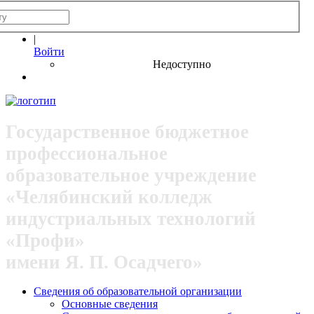
|
Войти
Недоступно
Государственное бюджетное
профессиональное
образовательное учреждение
«Челябинский колледж
индустриальных технологий
«Профи»
имени Я. П. Осадчего»
Сведения об образовательной организации
Основные сведения