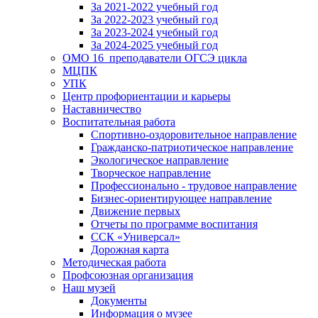
За 2021-2022 учебный год
За 2022-2023 учебный год
За 2023-2024 учебный год
За 2024-2025 учебный год
ОМО 16_преподаватели ОГСЭ цикла
МЦПК
УПК
Центр профориентации и карьеры
Наставничество
Воспитательная работа
Спортивно-оздоровительное направление
Гражданско-патриотическое направление
Экологическое направление
Творческое направление
Профессионально - трудовое направление
Бизнес-ориентирующее направление
Движение первых
Отчеты по программе воспитания
ССК «Универсал»
Дорожная карта
Методическая работа
Профсоюзная организация
Наш музей
Документы
Информация о музее