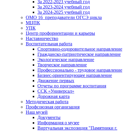
За 2022-2023 учебный год
За 2023-2024 учебный год
За 2024-2025 учебный год
ОМО 16_преподаватели ОГСЭ цикла
МЦПК
УПК
Центр профориентации и карьеры
Наставничество
Воспитательная работа
Спортивно-оздоровительное направление
Гражданско-патриотическое направление
Экологическое направление
Творческое направление
Профессионально - трудовое направление
Бизнес-ориентирующее направление
Движение первых
Отчеты по программе воспитания
ССК «Универсал»
Дорожная карта
Методическая работа
Профсоюзная организация
Наш музей
Документы
Информация о музее
Виртуальная экспозиция "Памятники г.