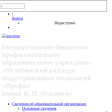
|
Войти
Недоступно
Государственное бюджетное
профессиональное
образовательное учреждение
«Челябинский колледж
индустриальных технологий
«Профи»
имени Я. П. Осадчего»
Сведения об образовательной организации
Основные сведения