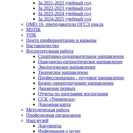
За 2021-2022 учебный год
За 2022-2023 учебный год
За 2023-2024 учебный год
За 2024-2025 учебный год
ОМО 16_преподаватели ОГСЭ цикла
МЦПК
УПК
Центр профориентации и карьеры
Наставничество
Воспитательная работа
Спортивно-оздоровительное направление
Гражданско-патриотическое направление
Экологическое направление
Творческое направление
Профессионально - трудовое направление
Бизнес-ориентирующее направление
Движение первых
Отчеты по программе воспитания
ССК «Универсал»
Дорожная карта
Методическая работа
Профсоюзная организация
Наш музей
Документы
Информация о музее