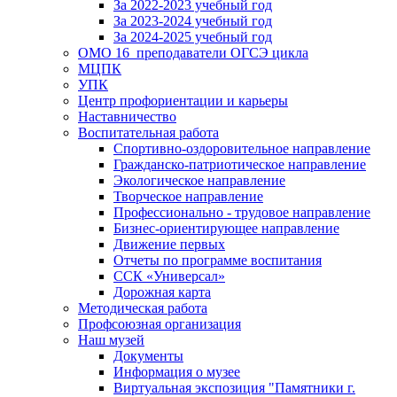
За 2022-2023 учебный год
За 2023-2024 учебный год
За 2024-2025 учебный год
ОМО 16_преподаватели ОГСЭ цикла
МЦПК
УПК
Центр профориентации и карьеры
Наставничество
Воспитательная работа
Спортивно-оздоровительное направление
Гражданско-патриотическое направление
Экологическое направление
Творческое направление
Профессионально - трудовое направление
Бизнес-ориентирующее направление
Движение первых
Отчеты по программе воспитания
ССК «Универсал»
Дорожная карта
Методическая работа
Профсоюзная организация
Наш музей
Документы
Информация о музее
Виртуальная экспозиция "Памятники г.