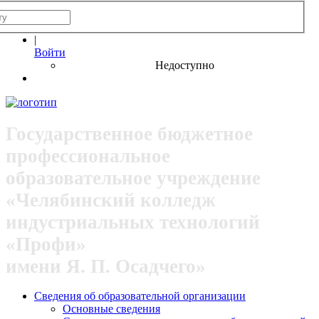
|
Войти
Недоступно
Государственное бюджетное
профессиональное
образовательное учреждение
«Челябинский колледж
индустриальных технологий
«Профи»
имени Я. П. Осадчего»
Сведения об образовательной организации
Основные сведения