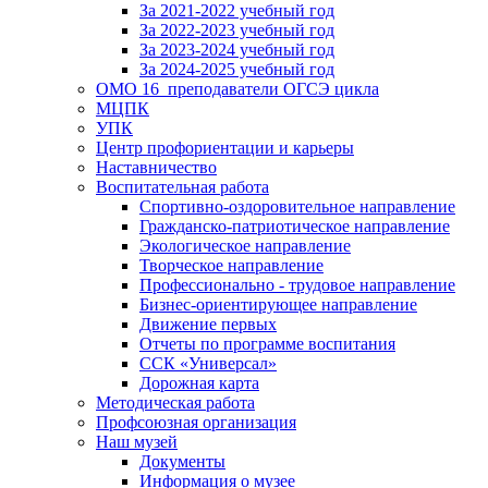
За 2021-2022 учебный год
За 2022-2023 учебный год
За 2023-2024 учебный год
За 2024-2025 учебный год
ОМО 16_преподаватели ОГСЭ цикла
МЦПК
УПК
Центр профориентации и карьеры
Наставничество
Воспитательная работа
Спортивно-оздоровительное направление
Гражданско-патриотическое направление
Экологическое направление
Творческое направление
Профессионально - трудовое направление
Бизнес-ориентирующее направление
Движение первых
Отчеты по программе воспитания
ССК «Универсал»
Дорожная карта
Методическая работа
Профсоюзная организация
Наш музей
Документы
Информация о музее