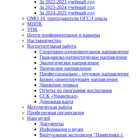
За 2022-2023 учебный год
За 2023-2024 учебный год
За 2024-2025 учебный год
ОМО 16_преподаватели ОГСЭ цикла
МЦПК
УПК
Центр профориентации и карьеры
Наставничество
Воспитательная работа
Спортивно-оздоровительное направление
Гражданско-патриотическое направление
Экологическое направление
Творческое направление
Профессионально - трудовое направление
Бизнес-ориентирующее направление
Движение первых
Отчеты по программе воспитания
ССК «Универсал»
Дорожная карта
Методическая работа
Профсоюзная организация
Наш музей
Документы
Информация о музее
Виртуальная экспозиция "Памятники г.