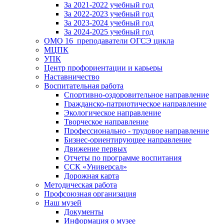
За 2021-2022 учебный год
За 2022-2023 учебный год
За 2023-2024 учебный год
За 2024-2025 учебный год
ОМО 16_преподаватели ОГСЭ цикла
МЦПК
УПК
Центр профориентации и карьеры
Наставничество
Воспитательная работа
Спортивно-оздоровительное направление
Гражданско-патриотическое направление
Экологическое направление
Творческое направление
Профессионально - трудовое направление
Бизнес-ориентирующее направление
Движение первых
Отчеты по программе воспитания
ССК «Универсал»
Дорожная карта
Методическая работа
Профсоюзная организация
Наш музей
Документы
Информация о музее