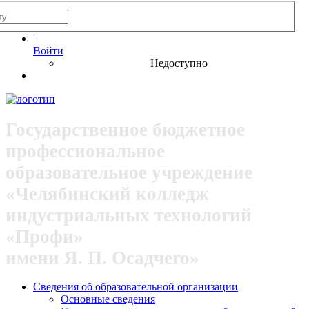
|
Войти
Недоступно
Государственное бюджетное
профессиональное
образовательное учреждение
«Челябинский колледж
индустриальных технологий
«Профи»
имени Я. П. Осадчего»
Сведения об образовательной организации
Основные сведения