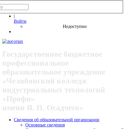
|
Войти
Недоступно
Государственное бюджетное
профессиональное
образовательное учреждение
«Челябинский колледж
индустриальных технологий
«Профи»
имени Я. П. Осадчего»
Сведения об образовательной организации
Основные сведения