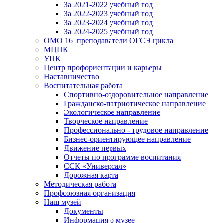
За 2021-2022 учебный год
За 2022-2023 учебный год
За 2023-2024 учебный год
За 2024-2025 учебный год
ОМО 16_преподаватели ОГСЭ цикла
МЦПК
УПК
Центр профориентации и карьеры
Наставничество
Воспитательная работа
Спортивно-оздоровительное направление
Гражданско-патриотическое направление
Экологическое направление
Творческое направление
Профессионально - трудовое направление
Бизнес-ориентирующее направление
Движение первых
Отчеты по программе воспитания
ССК «Универсал»
Дорожная карта
Методическая работа
Профсоюзная организация
Наш музей
Документы
Информация о музее