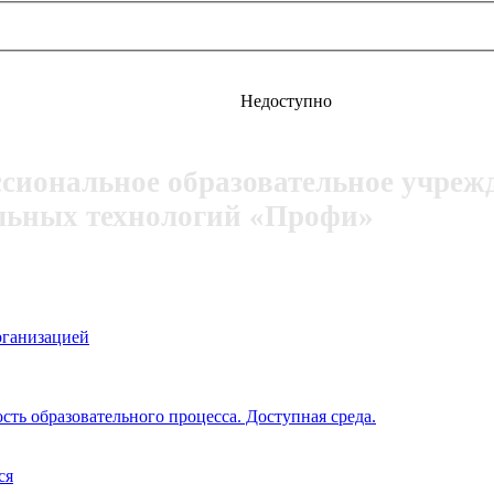
Недоступно
ссиональное образовательное учреж
льных технологий «Профи»
рганизацией
ть образовательного процесса. Доступная среда.
ся