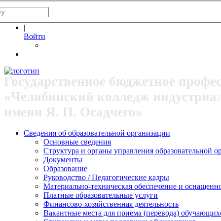
|
Войти
Государственное бюджетное профе
«Челябинский колледж индустриа
имени Я. П. Осадчего»
Сведения об образовательной организации
Основные сведения
Структура и органы управления образовательной о
Документы
Образование
Руководство / Педагогические кадры
Материально-техническая обеспечение и оснащеннос
Платные образовательные услуги
Финансово-хозяйственная деятельность
Вакантные места для приема (перевода) обучающих