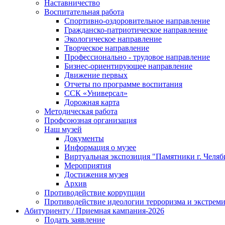
Наставничество
Воспитательная работа
Спортивно-оздоровительное направление
Гражданско-патриотическое направление
Экологическое направление
Творческое направление
Профессионально - трудовое направление
Бизнес-ориентирующее направление
Движение первых
Отчеты по программе воспитания
ССК «Универсал»
Дорожная карта
Методическая работа
Профсоюзная организация
Наш музей
Документы
Информация о музее
Виртуальная экспозиция "Памятники г. Челяб
Мероприятия
Достижения музея
Архив
Противодействие коррупции
Противодействие идеологии терроризма и экстрем
Абитуриенту / Приемная кампания-2026
Подать заявление