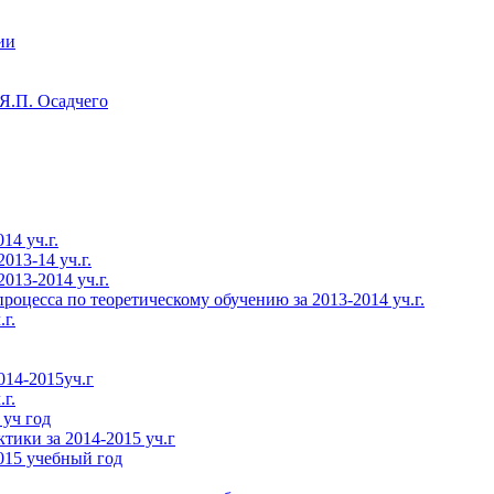
ии
Я.П. Осадчего
14 уч.г.
013-14 уч.г.
013-2014 уч.г.
роцесса по теоретическому обучению за 2013-2014 уч.г.
г.
014-2015уч.г
г.
 уч год
тики за 2014-2015 уч.г
015 учебный год