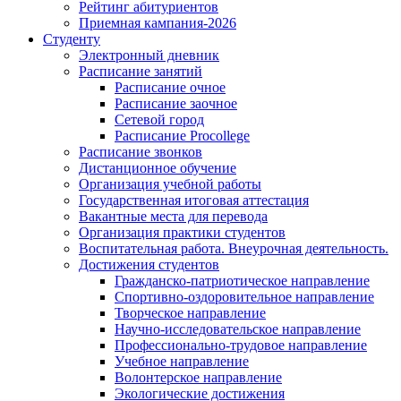
Рейтинг абитуриентов
Приемная кампания-2026
Студенту
Электронный дневник
Расписание занятий
Расписание очное
Расписание заочное
Сетевой город
Расписание Procollege
Расписание звонков
Дистанционное обучение
Организация учебной работы
Государственная итоговая аттестация
Вакантные места для перевода
Организация практики студентов
Воспитательная работа. Внеурочная деятельность.
Достижения студентов
Гражданско-патриотическое направление
Спортивно-оздоровительное направление
Творческое направление
Научно-исследовательское направление
Профессионально-трудовое направление
Учебное направление
Волонтерское направление
Экологические достижения