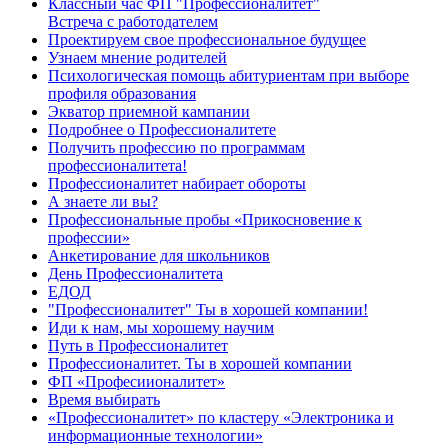
Классный час ФП "Профессионалитет"
Встреча с работодателем
Проектируем свое профессиональное будущее
Узнаем мнение родителей
Психологическая помощь абитуриентам при выборе
профиля образования
Экватор приемной кампании
Подробнее о Профессионалитете
Получить профессию по программам
профессионалитета!
Профессионалитет набирает обороты
А знаете ли вы?
Профессиональные пробы «Прикосновение к
профессии»
Анкетирование для школьников
День Профессионалитета
ЕДОД
"Профессионалитет" Ты в хорошей компании!
Иди к нам, мы хорошему научим
Путь в Профессионалитет
Профессионалитет. Ты в хорошей компании
ФП «Професиионалитет»
Время выбирать
«Профессионалитет» по кластеру «Электроника и
информационные технологии»