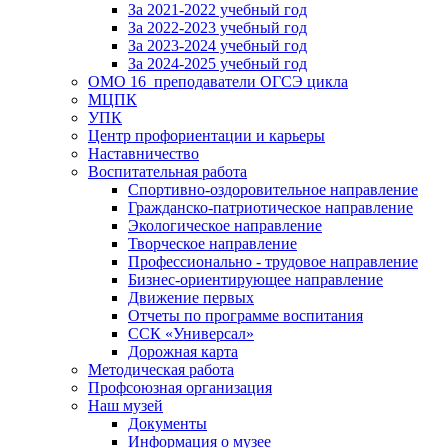
За 2021-2022 учебный год
За 2022-2023 учебный год
За 2023-2024 учебный год
За 2024-2025 учебный год
ОМО 16_преподаватели ОГСЭ цикла
МЦПК
УПК
Центр профориентации и карьеры
Наставничество
Воспитательная работа
Спортивно-оздоровительное направление
Гражданско-патриотическое направление
Экологическое направление
Творческое направление
Профессионально - трудовое направление
Бизнес-ориентирующее направление
Движение первых
Отчеты по программе воспитания
ССК «Универсал»
Дорожная карта
Методическая работа
Профсоюзная организация
Наш музей
Документы
Информация о музее