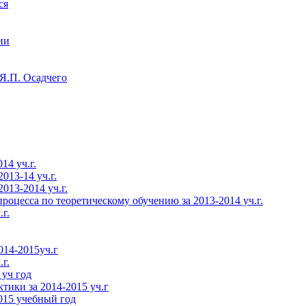
ся
ии
Я.П. Осадчего
14 уч.г.
013-14 уч.г.
013-2014 уч.г.
роцесса по теоретическому обучению за 2013-2014 уч.г.
г.
014-2015уч.г
г.
 уч год
тики за 2014-2015 уч.г
015 учебный год