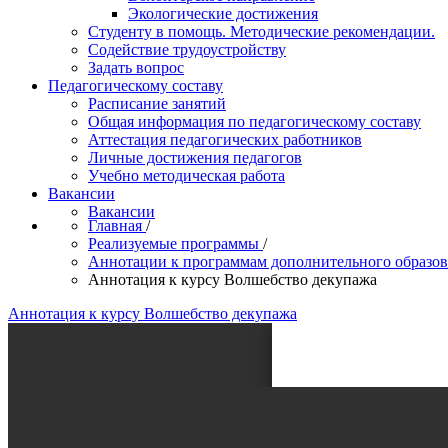
Экологические достижения
Студенту в помощь. Методические рекомендации.
Содействие трудоустройству
Задать вопрос
Педагогическому составу
Расписание занятий
Общая информация по педагогическому составу
Аттестация педагогических работников
Личные достижения педагогов
Учебно методическая работа
Вакансии
Вакансии
Главная
/
Реализуемые программы
/
Аннотации к программам дополнительного образов
Аннотация к курсу Волшебство декупажа
Аннотация к курсу Волшебство декупажа