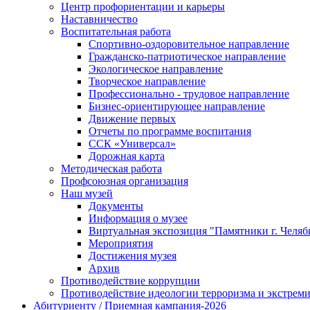
Центр профориентации и карьеры
Наставничество
Воспитательная работа
Спортивно-оздоровительное направление
Гражданско-патриотическое направление
Экологическое направление
Творческое направление
Профессионально - трудовое направление
Бизнес-ориентирующее направление
Движение первых
Отчеты по программе воспитания
ССК «Универсал»
Дорожная карта
Методическая работа
Профсоюзная организация
Наш музей
Документы
Информация о музее
Виртуальная экспозиция "Памятники г. Челяб
Мероприятия
Достижения музея
Архив
Противодействие коррупции
Противодействие идеологии терроризма и экстрем
Абитуриенту / Приемная кампания-2026