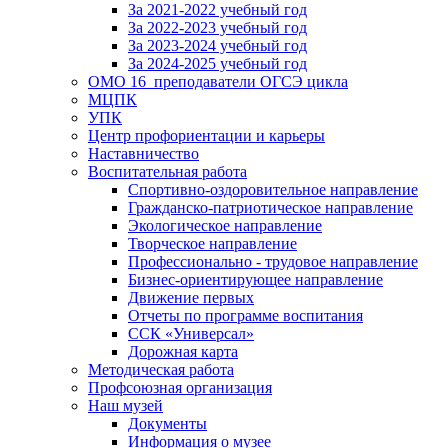
За 2021-2022 учебный год
За 2022-2023 учебный год
За 2023-2024 учебный год
За 2024-2025 учебный год
ОМО 16_преподаватели ОГСЭ цикла
МЦПК
УПК
Центр профориентации и карьеры
Наставничество
Воспитательная работа
Спортивно-оздоровительное направление
Гражданско-патриотическое направление
Экологическое направление
Творческое направление
Профессионально - трудовое направление
Бизнес-ориентирующее направление
Движение первых
Отчеты по программе воспитания
ССК «Универсал»
Дорожная карта
Методическая работа
Профсоюзная организация
Наш музей
Документы
Информация о музее