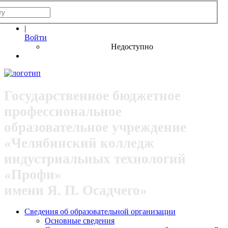
|
Войти
Недоступно
Государственное бюджетное
профессиональное
образовательное учреждение
«Челябинский колледж
индустриальных технологий
«Профи»
имени Я. П. Осадчего»
Сведения об образовательной организации
Основные сведения