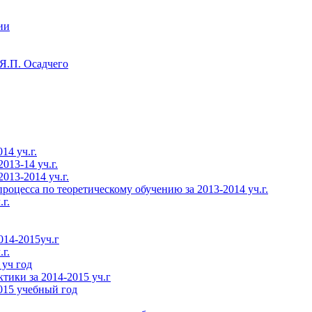
ии
Я.П. Осадчего
14 уч.г.
013-14 уч.г.
013-2014 уч.г.
роцесса по теоретическому обучению за 2013-2014 уч.г.
г.
014-2015уч.г
г.
 уч год
тики за 2014-2015 уч.г
015 учебный год