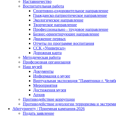
Наставничество
Воспитательная работа
Спортивно-оздоровительное направление
Гражданско-патриотическое направление
Экологическое направление
Творческое направление
Профессионально - трудовое направление
Бизнес-ориентирующее направление
Движение первых
Отчеты по программе воспитания
ССК «Универсал»
Дорожная карта
Методическая работа
Профсоюзная организация
Наш музей
Документы
Информация о музее
Виртуальная экспозиция "Памятники г. Челяб
Мероприятия
Достижения музея
Архив
Противодействие коррупции
Противодействие идеологии терроризма и экстрем
Абитуриенту / Приемная кампания-2026
Подать заявление