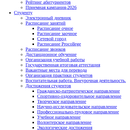
Рейтинг абитуриентов
Приемная кампания-2026
Студенту
Электронный дневник
Расписание занятий
Расписание очное
Расписание заочное
Сетевой город
Расписание Procollege
Расписание звонков
Дистанционное обучение
Организация учебной работы
Государственная итоговая аттестация
Вакантные места для перевода
Организация практики студентов
Воспитательная работа. Внеурочная деятельность.
Достижения студентов
Гражданско-патриотическое направление
Спортивно-оздоровительное направление
Творческое направление
Научно-исследовательское направление
Профессионально-трудовое направление
Учебное направление
Волонтерское направление
Экологические достижения