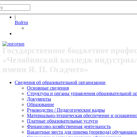
|
Войти
Государственное бюджетное профе
«Челябинский колледж индустриа
имени Я. П. Осадчего»
Сведения об образовательной организации
Основные сведения
Структура и органы управления образовательной о
Документы
Образование
Руководство / Педагогические кадры
Материально-техническая обеспечение и оснащеннос
Платные образовательные услуги
Финансово-хозяйственная деятельность
Вакантные места для приема (перевода) обучающих