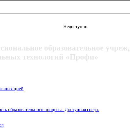
Недоступно
ссиональное образовательное учреж
льных технологий «Профи»
рганизацией
ть образовательного процесса. Доступная среда.
ся