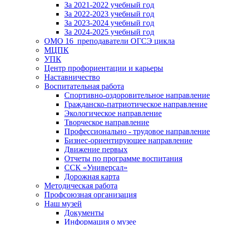
За 2021-2022 учебный год
За 2022-2023 учебный год
За 2023-2024 учебный год
За 2024-2025 учебный год
ОМО 16_преподаватели ОГСЭ цикла
МЦПК
УПК
Центр профориентации и карьеры
Наставничество
Воспитательная работа
Спортивно-оздоровительное направление
Гражданско-патриотическое направление
Экологическое направление
Творческое направление
Профессионально - трудовое направление
Бизнес-ориентирующее направление
Движение первых
Отчеты по программе воспитания
ССК «Универсал»
Дорожная карта
Методическая работа
Профсоюзная организация
Наш музей
Документы
Информация о музее