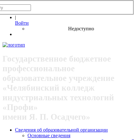
|
Войти
Недоступно
Государственное бюджетное
профессиональное
образовательное учреждение
«Челябинский колледж
индустриальных технологий
«Профи»
имени Я. П. Осадчего»
Сведения об образовательной организации
Основные сведения