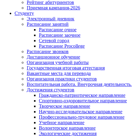
Рейтинг абитуриентов
Приемная кампания-2026
Студенту
Электронный дневник
Расписание занятий
Расписание очное
Расписание заочное
Сетевой город
Расписание Procollege
Расписание звонков
Дистанционное обучение
Организация учебной работы
Государственная итоговая аттестация
Вакантные места для перевода
Организация практики студентов
Воспитательная работа. Внеурочная деятельность.
Достижения студентов
Гражданско-патриотическое направление
Спортивно-оздоровительное направление
Творческое направление
Научно-исследовательское направление
Профессионально-трудовое направление
Учебное направление
Волонтерское направление
Экологические достижения