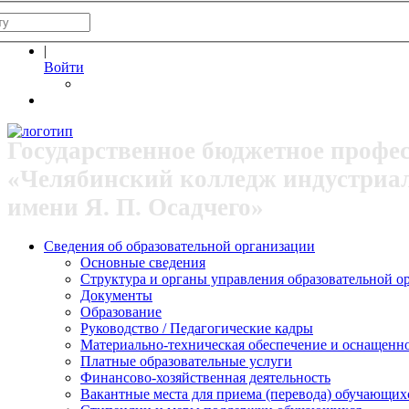
|
Войти
Государственное бюджетное профе
«Челябинский колледж индустриа
имени Я. П. Осадчего»
Сведения об образовательной организации
Основные сведения
Структура и органы управления образовательной о
Документы
Образование
Руководство / Педагогические кадры
Материально-техническая обеспечение и оснащеннос
Платные образовательные услуги
Финансово-хозяйственная деятельность
Вакантные места для приема (перевода) обучающих