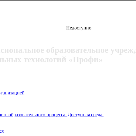
Недоступно
ссиональное образовательное учреж
льных технологий «Профи»
рганизацией
ть образовательного процесса. Доступная среда.
ся