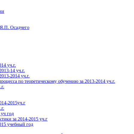
ии
Я.П. Осадчего
14 уч.г.
013-14 уч.г.
013-2014 уч.г.
роцесса по теоретическому обучению за 2013-2014 уч.г.
г.
014-2015уч.г
г.
 уч год
тики за 2014-2015 уч.г
015 учебный год