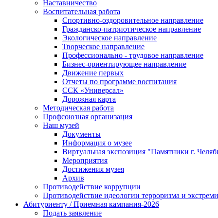
Наставничество
Воспитательная работа
Спортивно-оздоровительное направление
Гражданско-патриотическое направление
Экологическое направление
Творческое направление
Профессионально - трудовое направление
Бизнес-ориентирующее направление
Движение первых
Отчеты по программе воспитания
ССК «Универсал»
Дорожная карта
Методическая работа
Профсоюзная организация
Наш музей
Документы
Информация о музее
Виртуальная экспозиция "Памятники г. Челяб
Мероприятия
Достижения музея
Архив
Противодействие коррупции
Противодействие идеологии терроризма и экстрем
Абитуриенту / Приемная кампания-2026
Подать заявление