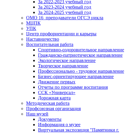
За 2022-2023 учебный год
За 2023-2024 учебный год
За 2024-2025 учебный год
ОМО 16_преподаватели ОГСЭ цикла
МЦПК
УПК
Центр профориентации и карьеры
Наставничество
Воспитательная работа
Спортивно-оздоровительное направление
Гражданско-патриотическое направление
Экологическое направление
Творческое направление
Профессионально - трудовое направление
Бизнес-ориентирующее направление
Движение первых
Отчеты по программе воспитания
ССК «Универсал»
Дорожная карта
Методическая работа
Профсоюзная организация
Наш музей
Документы
Информация о музее
Виртуальная экспозиция "Памятники г.